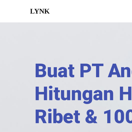
LYNK
Skip
to
content
Buat PT An
Hitungan H
Ribet & 10