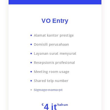
VO Entry
Alamat kantor prestige
Domisili perusahaan
Layanan surat menyurat
Resepsionis profesional
Meeting room usage
Shared telp number
Signage nama pt
4 jt
€
/tahun