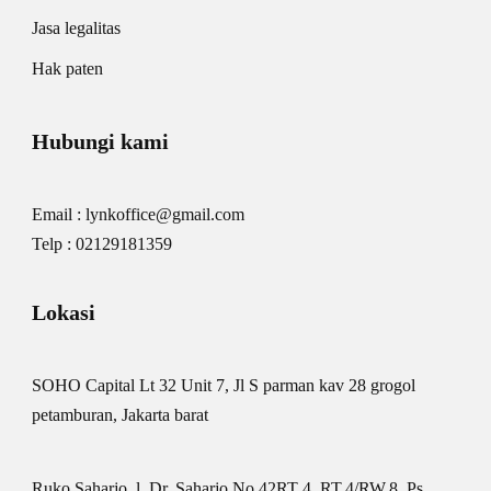
Jasa legalitas
Hak paten
Hubungi kami
Email : lynkoffice@gmail.com
Telp : 02129181359
Lokasi
SOHO Capital Lt 32 Unit 7, Jl S parman kav 28 grogol
petamburan, Jakarta barat
Ruko Saharjo, l. Dr. Saharjo No.42RT 4, RT.4/RW.8, Ps.